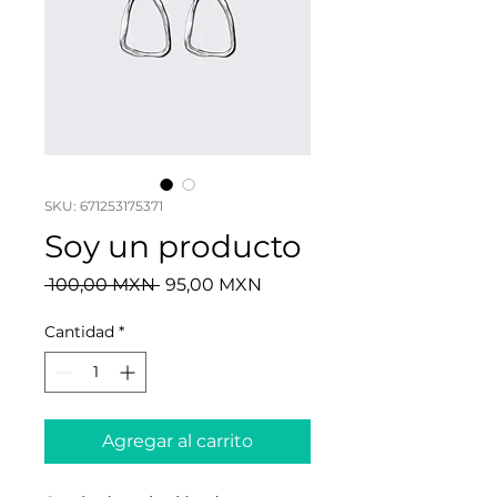
SKU: 671253175371
Soy un producto
Precio
Precio
 100,00 MXN 
95,00 MXN
de
oferta
Cantidad
*
Agregar al carrito