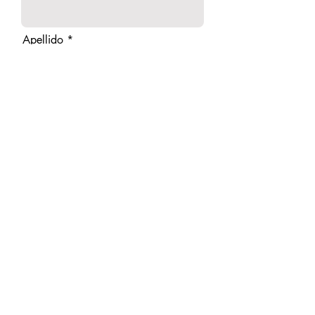
Apellido
Email
Teléfono
Empresa
Mensaje